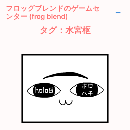
内
Main
フロッグブレンドのゲームセ
容
ンター (frog blend)
Men
を
ス
タグ：水宮枢
キ
ッ
プ