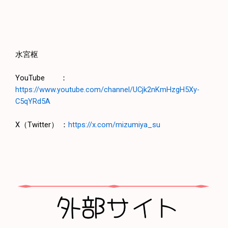
水宮枢
YouTube ：
https://www.youtube.com/channel/UCjk2nKmHzgH5Xy-
C5qYRd5A
X（Twitter） ：
https://x.com/mizumiya_su