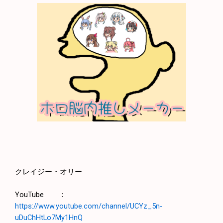
クレイジー・オリー
YouTube ：
https://www.youtube.com/channel/UCYz_5n-
uDuChHtLo7My1HnQ