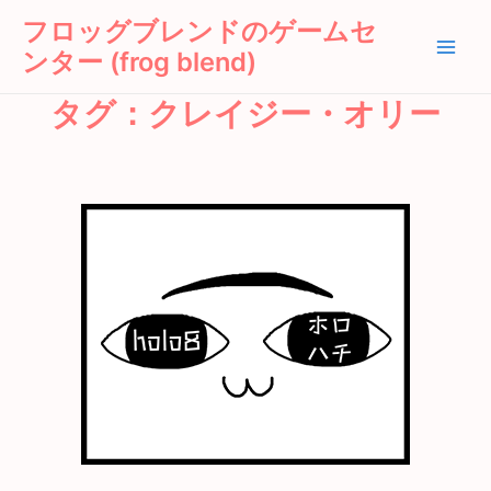
内
Main
フロッグブレンドのゲームセ
容
ンター (frog blend)
Men
を
ス
タグ：クレイジー・オリー
キ
ッ
プ