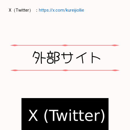
X（Twitter） ：
https://x.com/kureijiollie