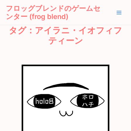
内
Main
フロッグブレンドのゲームセ
容
ンター (frog blend)
Men
を
ス
タグ：アイラニ・イオフィフ
キ
ッ
ティーン
プ