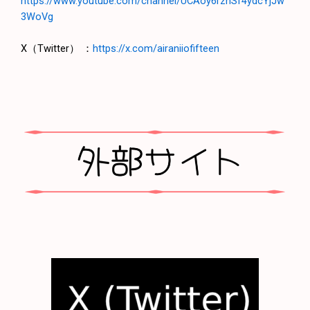
https://www.youtube.com/channel/UCAoy6rzhSf4ydcYjJw
3WoVg
X（Twitter） ：
https://x.com/airaniiofifteen