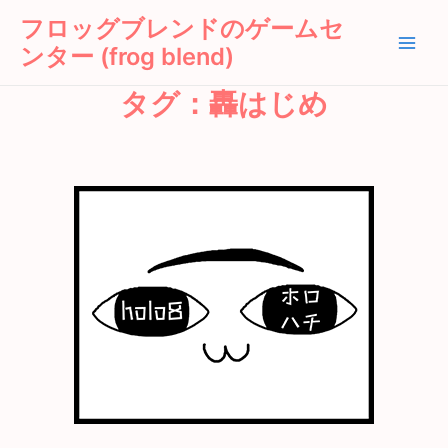
内
Main
フロッグブレンドのゲームセ
容
ンター (frog blend)
Men
を
ス
タグ：轟はじめ
キ
ッ
プ