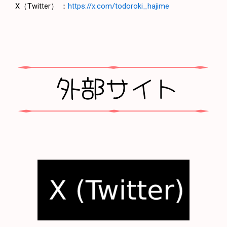
X（Twitter） ：
https://x.com/todoroki_hajime