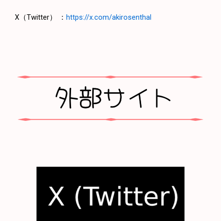
X（Twitter） ：
https://x.com/akirosenthal