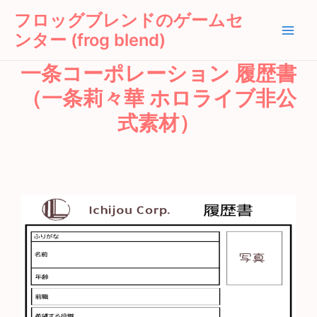
内
Main
フロッグブレンドのゲームセ
容
ンター (frog blend)
Men
を
ス
一条コーポレーション 履歴書
キ
ッ
（一条莉々華 ホロライブ非公
プ
式素材）